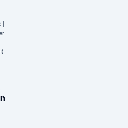
 |
er
l)
,
in