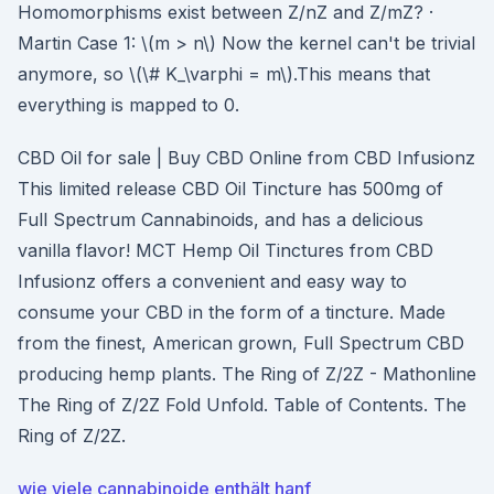
Homomorphisms exist between Z/nZ and Z/mZ? ·
Martin Case 1: \(m > n\) Now the kernel can't be trivial
anymore, so \(\# K_\varphi = m\).This means that
everything is mapped to 0.
CBD Oil for sale | Buy CBD Online from CBD Infusionz
This limited release CBD Oil Tincture has 500mg of
Full Spectrum Cannabinoids, and has a delicious
vanilla flavor! MCT Hemp Oil Tinctures from CBD
Infusionz offers a convenient and easy way to
consume your CBD in the form of a tincture. Made
from the finest, American grown, Full Spectrum CBD
producing hemp plants. The Ring of Z/2Z - Mathonline
The Ring of Z/2Z Fold Unfold. Table of Contents. The
Ring of Z/2Z.
wie viele cannabinoide enthält hanf_