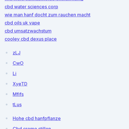
cbd water sciences corp
wie man hanf docht zum rauchen macht
cbd oils uk vape
cbd umsatzwachstum
cooley cbd dexus place
zLJ
CwO
Li
XyeTD
Mfifs
tLus
Hohe cbd hanfpflanze
Cbd creme stillen