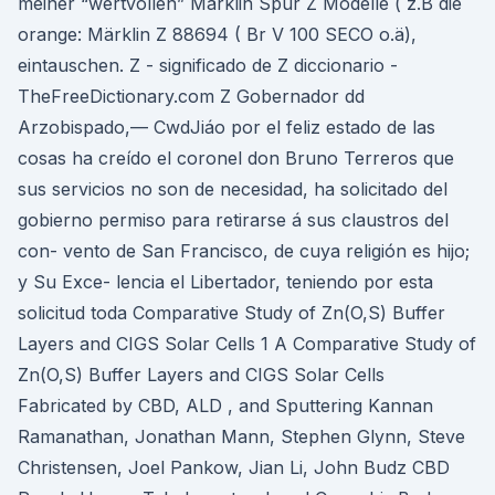
meiner “wertvollen” Märklin Spur Z Modelle ( z.B die
orange: Märklin Z 88694 ( Br V 100 SECO o.ä),
eintauschen. Z - significado de Z diccionario -
TheFreeDictionary.com Z Gobernador dd
Arzobispado,— CwdJiáo por el feliz estado de las
cosas ha creído el coronel don Bruno Terreros que
sus servicios no son de necesidad, ha solicitado del
gobierno permiso para retirarse á sus claustros del
con- vento de San Francisco, de cuya religión es hijo;
y Su Exce- lencia el Libertador, teniendo por esta
solicitud toda Comparative Study of Zn(O,S) Buffer
Layers and CIGS Solar Cells 1 A Comparative Study of
Zn(O,S) Buffer Layers and CIGS Solar Cells
Fabricated by CBD, ALD , and Sputtering Kannan
Ramanathan, Jonathan Mann, Stephen Glynn, Steve
Christensen, Joel Pankow, Jian Li, John Budz CBD