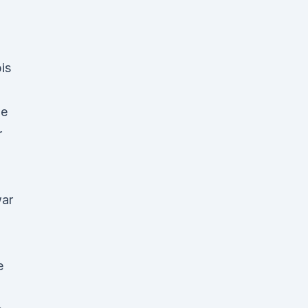
is
de
r
war
e