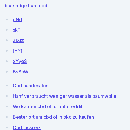
blue ridge hanf cbd
pNd
skT
ZiXIz
tHYf
xYyeS
BsBhW
Cbd hundesalon
Hanf verbraucht weniger wasser als baumwolle
Wo kaufen cbd öl toronto reddit
Bester ort um cbd öl in okc zu kaufen
Cbd juckreiz