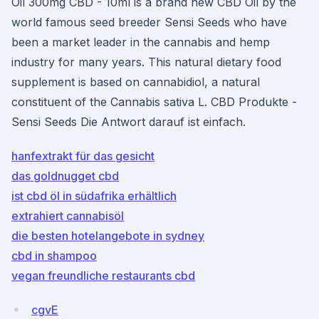
Oil 300mg CBD - 10ml is a brand new CBD Oil by the
world famous seed breeder Sensi Seeds who have
been a market leader in the cannabis and hemp
industry for many years. This natural dietary food
supplement is based on cannabidiol, a natural
constituent of the Cannabis sativa L. CBD Produkte -
Sensi Seeds Die Antwort darauf ist einfach.
hanfextrakt für das gesicht
das goldnugget cbd
ist cbd öl in südafrika erhältlich
extrahiert cannabisöl
die besten hotelangebote in sydney
cbd in shampoo
vegan freundliche restaurants cbd
cgvE