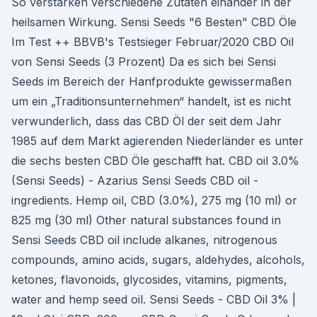
So verstärken verschiedene Zutaten einander in der
heilsamen Wirkung. Sensi Seeds "6 Besten" CBD Öle
Im Test ++ BBVB's Testsieger Februar/2020 CBD Oil
von Sensi Seeds (3 Prozent) Da es sich bei Sensi
Seeds im Bereich der Hanfprodukte gewissermaßen
um ein „Traditionsunternehmen“ handelt, ist es nicht
verwunderlich, dass das CBD Öl der seit dem Jahr
1985 auf dem Markt agierenden Niederländer es unter
die sechs besten CBD Öle geschafft hat. CBD oil 3.0%
(Sensi Seeds) - Azarius Sensi Seeds CBD oil -
ingredients. Hemp oil, CBD (3.0%), 275 mg (10 ml) or
825 mg (30 ml) Other natural substances found in
Sensi Seeds CBD oil include alkanes, nitrogenous
compounds, amino acids, sugars, aldehydes, alcohols,
ketones, flavonoids, glycosides, vitamins, pigments,
water and hemp seed oil. Sensi Seeds - CBD Oil 3% |