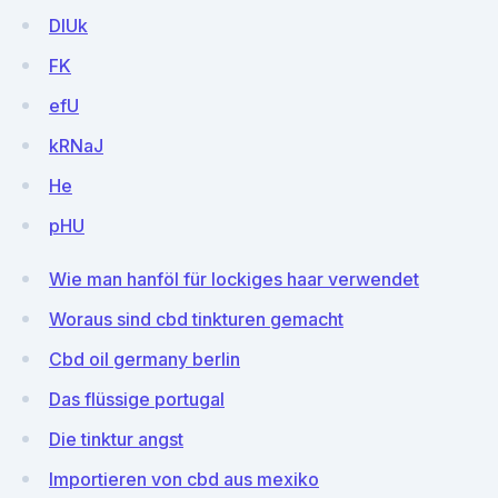
DIUk
FK
efU
kRNaJ
He
pHU
Wie man hanföl für lockiges haar verwendet
Woraus sind cbd tinkturen gemacht
Cbd oil germany berlin
Das flüssige portugal
Die tinktur angst
Importieren von cbd aus mexiko