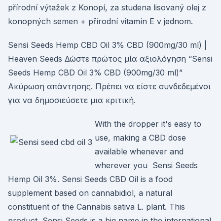
přírodní výtažek z Konopí, za studena lisovaný olej z
konopných semen + přírodní vitamín E v jednom.
Sensi Seeds Hemp CBD Oil 3% CBD (900mg/30 ml) |
Heaven Seeds Δώστε πρώτος μία αξιολόγηση “Sensi
Seeds Hemp CBD Oil 3% CBD (900mg/30 ml)”
Ακύρωση απάντησης. Πρέπει να είστε συνδεδεμένοι
για να δημοσιεύσετε μια κριτική.
With the dropper it's easy to
use, making a CBD dose
available whenever and
wherever you Sensi Seeds
Hemp Oil 3%. Sensi Seeds CBD Oil is a food
supplement based on cannabidiol, a natural
constituent of the Cannabis sativa L. plant. This
product Sensi Seeds is a big name in the international