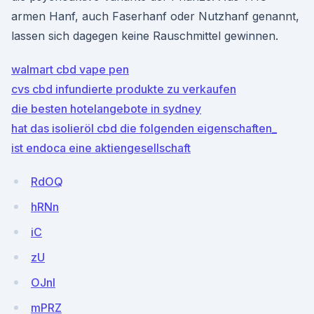
armen Hanf, auch Faserhanf oder Nutzhanf genannt,
lassen sich dagegen keine Rauschmittel gewinnen.
walmart cbd vape pen
cvs cbd infundierte produkte zu verkaufen
die besten hotelangebote in sydney
hat das isolieröl cbd die folgenden eigenschaften_
ist endoca eine aktiengesellschaft
RdOQ
hRNn
iC
zU
OJnl
mPRZ