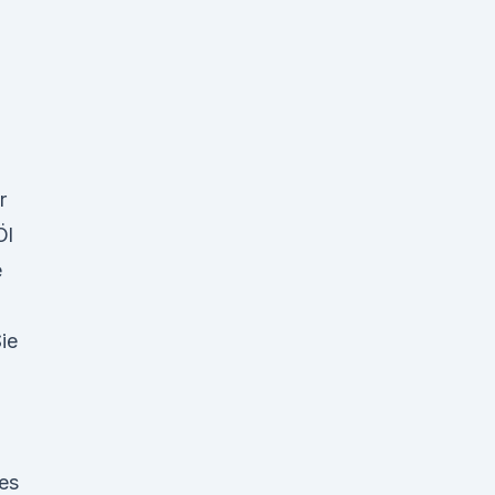
r
Öl
e
ie
res