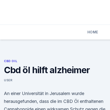
Skip
to
content
HOME
CBD OIL
Cbd öl hilft alzheimer
USER
An einer Universität in Jerusalem wurde
herausgefunden, dass die im CBD Öl enthaltenen
Cannabonoide einen wirksamen Schutz gegen die